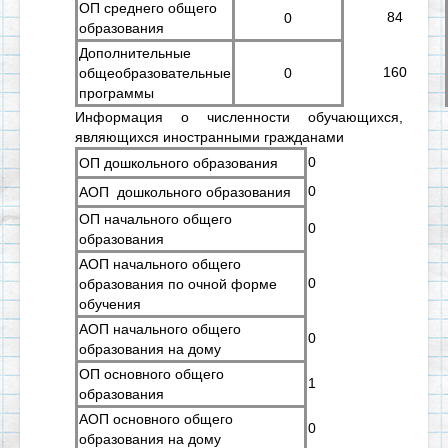
ОП среднего общего
84
0
образования
Дополнительные
160
общеобразовательные
0
программы
Информация о численности обучающихся,
являющихся иностранными гражданами
0
ОП дошкольного образования
0
АОП дошкольного образования
ОП начального общего
0
образования
АОП начального общего
0
образования по очной форме
обучения
АОП начального общего
0
образования на дому
ОП основного общего
1
образования
АОП основного общего
0
образования на дому