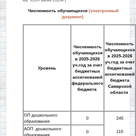
на «03» июня 2024г.)
Численность обучающихся
(электронный
документ)
Численность
Численность
обучающихся
обучающихся
в 2025-2026
в 2025-2026
уч.год за счет
уч.год за счет
Уровень
бюджетных
бюджетных
ассигнований
ассигнований
бюджета
федерального
Самарской
бюджета
области
ОП дошкольного
0
245
образования
АОП дошкольного
110
0
образования