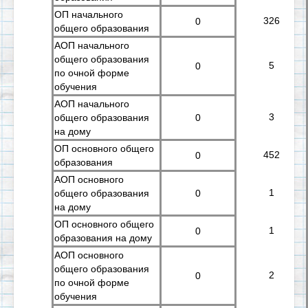
ОП начального
326
0
общего образования
АОП начального
общего образования
5
0
по очной форме
обучения
АОП начального
3
общего образования
0
на дому
ОП основного общего
452
0
образования
АОП основного
1
общего образования
0
на дому
ОП основного общего
1
0
образования на дому
АОП основного
общего образования
2
0
по очной форме
обучения