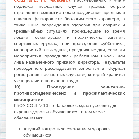
СОШ №13 г.о. Чапаевск
.
Расследованию и учету
подлежат несчастные случаи: травмы, острые
отравления возникшие после воздействия вредных и
опасных факторов или биологического характера, а
также иные повреждения здоровья при авариях и
чрезвычайных ситуациях, происшедшие во время
лекций, семинарских и практических занятий,
спортивных кружках, при проведении субботника,
мероприятий в выходные, праздничные дни, если эти
мероприятия проводились работником школы или
лица назначенного приказом директора. Результаты
проведенного расследования заносятся в «Журнал
регистрации несчастных случаев», который хранится
у специалиста по охране труда.
10) Проведение санитарно-
противоэпидемических и профилактических
мероприятий
ГБОУ СОШ №13 г.о.Чапаевск создает условия для
охраны здоровья обучающихся, в том числе
обеспечивает:
текущий контроль за состоянием здоровья
обучающихся;