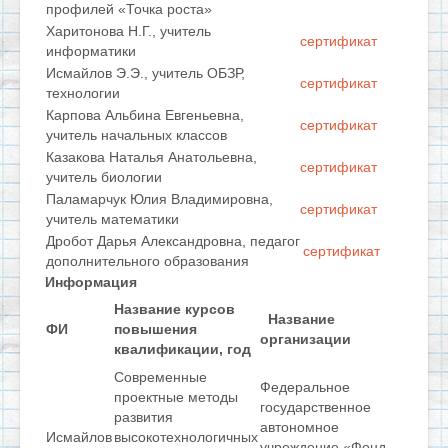
профилей «Точка роста»
Харитонова Н.Г., учитель
сертификат
информатики
Исмайлов Э.Э., учитель ОБЗР,
сертификат
технологии
Карпова Альбина Евгеньевна,
сертификат
учитель начальных классов
Казакова Наталья Анатольевна,
сертификат
учитель биологии
Паламарчук Юлия Владимировна,
сертификат
учитель математики
Дробот Дарья Александровна, педагог
сертификат
дополнительного образования
Информация
Название курсов
Название
ФИ
повышения
организации
квалификации, год
Современные
Федеральное
проектные методы
государственное
развития
автономное
Исмайлов
высокотехнологичных
учреждение «Фонд