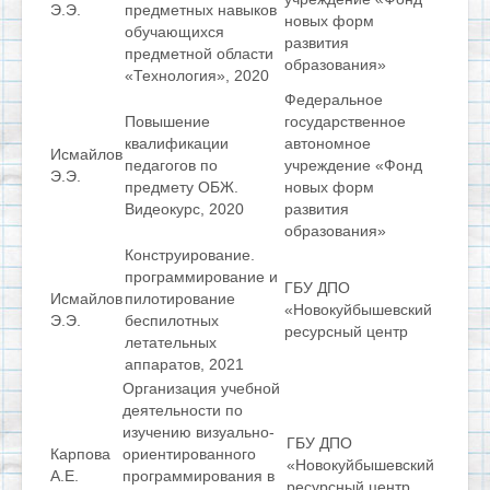
Э.Э.
предметных навыков
новых форм
обучающихся
развития
предметной области
образования»
«Технология», 2020
Федеральное
Повышение
государственное
квалификации
автономное
Исмайлов
педагогов по
учреждение «Фонд
Э.Э.
предмету ОБЖ.
новых форм
Видеокурс, 2020
развития
образования»
Конструирование.
программирование и
ГБУ ДПО
Исмайлов
пилотирование
«Новокуйбышевский
Э.Э.
беспилотных
ресурсный центр
летательных
аппаратов, 2021
Организация учебной
деятельности по
изучению визуально-
ГБУ ДПО
Карпова
ориентированного
«Новокуйбышевский
А.Е.
программирования в
ресурсный центр