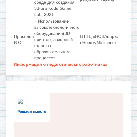
среде для создания
3d-игр Kodu Game
Lab, 2021
«Использование
высокотехнологичного
оборудования(3D-
Прасолов
ЦТТД «НОВАпарк»
принтер, лазерный
В.С.
г.Новокуйбышевск
станок) в
образовательном
процессе»
Информация о педагогических работниках
Решаем вместе