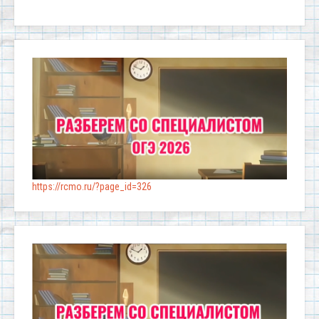
https://rcmo.ru/?page_id=326