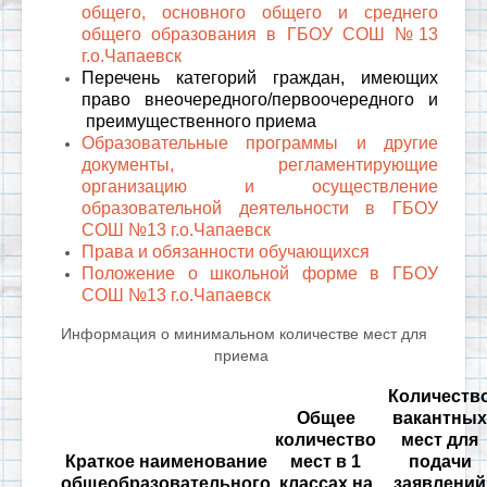
общего, основного общего и среднего
общего образования в ГБОУ СОШ №13
г.о.Чапаевск
Перечень категорий граждан, имеющих
право внеочередного/первоочередного и
преимущественного приема
Образовательные программы и другие
документы, регламентирующие
организацию и осуществление
образовательной деятельности в ГБОУ
СОШ №13 г.о.Чапаевск
Права и обязанности обучающихся
Положение о школьной форме в ГБОУ
СОШ №13 г.о.Чапаевск
Информация о минимальном количестве мест для
приема
Количеств
Общее
вакантных
количество
мест для
Краткое наименование
мест в 1
подачи
общеобразовательного
классах на
заявлений