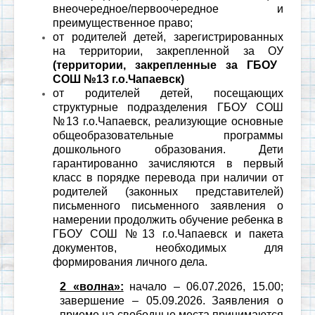
внеочередное/первоочередное и
преимущественное право;
от родителей детей, зарегистрированных
на территории, закрепленной за ОУ
(территории, закрепленные за ГБОУ
СОШ №13 г.о.Чапаевск)
от родителей детей, посещающих
структурные подразделения ГБОУ СОШ
№13 г.о.Чапаевск, реализующие основные
общеобразовательные программы
дошкольного образования. Дети
гарантированно зачисляются в первый
класс в порядке перевода при наличии от
родителей (законных представителей)
письменного письменного заявления о
намерении продолжить обучение ребенка в
ГБОУ СОШ №13 г.о.Чапаевск и пакета
документов, необходимых для
формирования личного дела.
2 «волна»:
начало – 06.07.2026, 15.00;
завершение – 05.09.2026.
Заявления о
приеме на свободные места принимаются