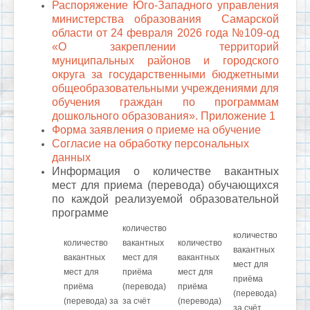
Распоряжение Юго-Западного управления
министерства образования Самарской
области от 24 февраля 2026 года №109-од
«О закреплении территорий
муниципальных районов и городского
округа за государственными бюджетными
общеобразовательными учреждениями для
обучения граждан по программам
дошкольного образования».
Приложение 1
Форма заявления о приеме на обучение
Согласие на обработку персональных
данных
Информация о количестве вакантных
мест для приема (перевода) обучающихся
по каждой реализуемой образовательной
программе
количество
количество
количество
вакантных
количество
вакантных
вакантных
мест для
вакантных
мест для
мест для
приёма
мест для
приёма
приёма
(перевода)
приёма
(перевода)
(перевода) за
за счёт
(перевода)
за счёт