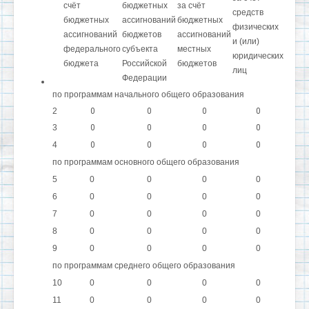
счёт
бюджетных
за счёт
средств
бюджетных
ассигнований
бюджетных
физических
ассигнований
бюджетов
ассигнований
и (или)
федерального
субъекта
местных
юридических
бюджета
Российской
бюджетов
лиц
Федерации
по программам начального общего образования
2
0
0
0
0
3
0
0
0
0
4
0
0
0
0
по программам основного общего образования
5
0
0
0
0
6
0
0
0
0
7
0
0
0
0
8
0
0
0
0
9
0
0
0
0
по программам среднего общего образования
10
0
0
0
0
11
0
0
0
0