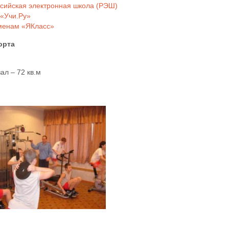
сийская электронная школа (РЭШ)
«Учи.Ру»
аменам «ЯКласс»
орта
ал – 72 кв.м