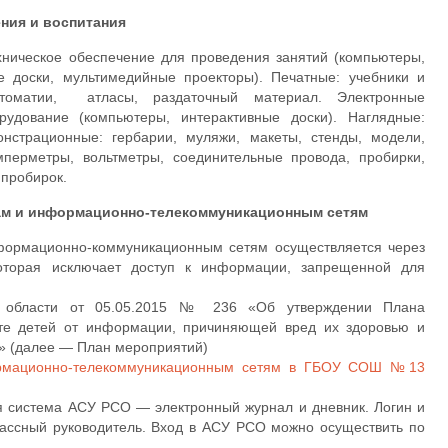
ния и воспитания
ническое обеспечение для проведения занятий (компьютеры,
ые доски, мультимедийные проекторы). Печатные: учебники и
стоматии, атласы, раздаточный материал. Электронные
удование (компьютеры, интерактивные доски). Наглядные:
онстрационные: гербарии, муляжи, макеты, стенды, модели,
мперметры, вольтметры, соединительные провода, пробирки,
 пробирок.
ам и информационно-телекоммуникационным сетям
ормационно-коммуникационным сетям осуществляется через
которая исключает доступ к информации, запрещенной для
й области от 05.05.2015 № 236 «Об утверждении Плана
те детей от информации, причиняющей вред их здоровью и
и» (далее — План мероприятий)
рмационно-телекоммуникационным сетям в ГБОУ СОШ №13
 система АСУ РСО — электронный журнал и дневник. Логин и
лассный руководитель. Вход в АСУ РСО можно осуществить по