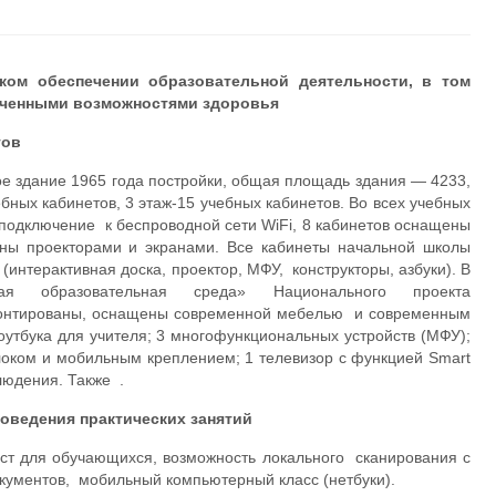
ком обеспечении образовательной деятельности, в том
ниченными возможностями здоровья
тов
е здание 1965 года постройки, общая площадь здания — 4233,
ебных кабинетов,
3 этаж-15 учебных кабинетов. Во всех учебных
з подключение к беспроводной сети WiFi, 8 кабинетов оснащены
ены проекторами и экранами. Все кабинеты начальной школы
нтерактивная доска, проектор, МФУ, конструкторы, азбуки). В
ая образовательная среда» Национального проекта
онтированы, оснащены современной мебелью и
современным
оутбука для учителя; 3 многофункциональных устройств (МФУ);
локом и мобильным креплением; 1 телевизор с функцией Smart
людения. Также .
оведения практических занятий
ест для обучающихся, возможность локального сканирования с
кументов, мобильный компьютерный класс (нетбуки).