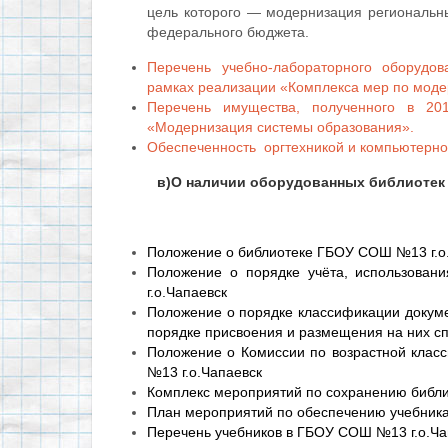
цель которого — модернизация региональн
федерального бюджета.
Перечень учебно-лабораторного оборудов
рамках реализации «Комплекса мер по моде
Перечень имущества, полученного в 2
«Модернизация системы образования».
Обеспеченность оргтехникой и компьютерно
в)О наличии оборудованных библиотек
Положение о библиотеке ГБОУ СОШ №13 г.о
Положение о порядке учёта, использов
г.о.Чапаевск
Положение о порядке классификации докум
порядке присвоения и размещения на них с
Положение о Комиссии по возрастной кла
№13 г.о.Чапаевск
Комплекс мероприятий по сохранению библи
План мероприятий по обеспечению учебник
Перечень учебников в ГБОУ СОШ №13 г.о.Ча