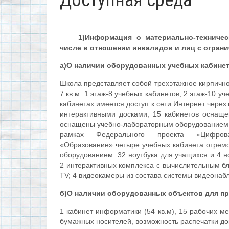
Доступная среда
1)Информация о материально-техничес
числе в отношении инвалидов и лиц с огра
а)О наличии оборудованных учебных кабине
Школа представляет собой трехэтажное кирпично
7 кв.м:
1 этаж-8 учебных кабинетов,
2 этаж-10 уч
кабинетах имеется доступ к сети Интернет чере
интерактивными досками, 15 кабинетов оснащ
оснащены учебно-лабораторным оборудованием (и
рамках Федерального проекта «Цифров
«Образование»
четыре учебных кабинета
отрем
оборудованием: 32 ноутбука для учащихся и 4 н
2 интерактивных комплекса с вычислительным б
TV; 4 видеокамеры из состава системы видеонаб
б)О наличии оборудованных объектов для пр
1 кабинет информатики (54 кв.м), 15 рабочих м
бумажных носителей, возможность распечатки до