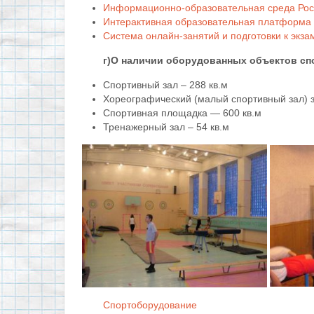
Информационно-образовательная среда Рос
Интерактивная образовательная платформа 
Система онлайн-занятий и подготовки к экз
г)О наличии оборудованных объектов сп
Спортивный зал – 288 кв.м
Хореографический (малый спортивный зал) з
Спортивная площадка — 600 кв.м
Тренажерный зал – 54 кв.м
Спортоборудование