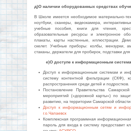
д)О наличии оборудованных средствах обуче
В Школе имеется необходимое материально-тех
ноутбуки, сканеры, видеокамера, интерактивн
учебные пособия, книги для чтения, хре
образовательные ресурсы и электронное обор
плакаты, карты настенные, иллюстрации. Дем
скелет. Учебные приборы: колбы, мензурки, а
стаканы, держатели для пробирок, подставки для
е)О доступе к информационным систем
Доступ к информационным системам и инф
систему контентной фильтрации (СКФ), 
распространения среди детей и подростков.
Постановление Правительства Самарско
мероприятий («дорожной карты») по защи
развитию, на территории Самарской област
Доступ к информационным сетям и инфо
г.о.Чапаевск
Комплексная программная информационная
пароль для входа в систему предоставит к
ссылке:
АСУРСО