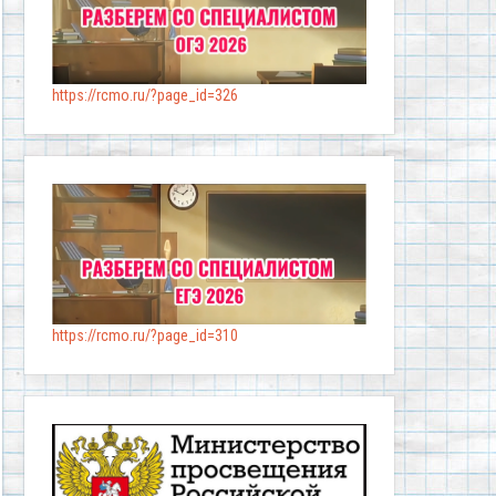
https://rcmo.ru/?page_id=326
https://rcmo.ru/?page_id=310