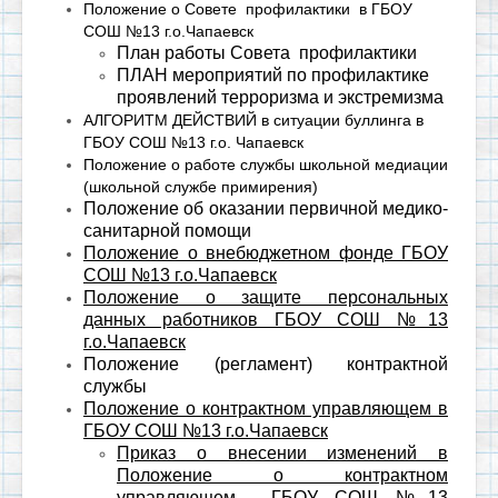
Положение о Совете профилактики в ГБОУ
СОШ №13 г.о.Чапаевск
План работы Совета профилактики
ПЛАН мероприятий по профилактике
проявлений терроризма и экстремизма
АЛГОРИТМ ДЕЙСТВИЙ в ситуации буллинга в
ГБОУ СОШ №13 г.о. Чапаевск
Положение о работе службы школьной медиации
(школьной службе примирения)
Положение об оказании первичной медико-
санитарной помощи
Положение о внебюджетном фонде ГБОУ
СОШ №13 г.о.Чапаевск
Положение о защите персональных
данных работников ГБОУ СОШ №13
г.о.Чапаевск
Положение (регламент) контрактной
службы
Положение о контрактном управляющем в
ГБОУ СОШ №13 г.о.Чапаевск
Приказ о внесении изменений в
Положение о контрактном
управляющем ГБОУ СОШ №13