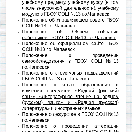
учебному предмету, учебному курсу (в том
числе внеурочной деятельности), учебному
модулю в ГБОУ СОШ №13 г.о.Чапаевск
Положение об Управляющем совете ГБОУ
СОШ № 13 г.о. Чапаевск
Положение об Общем собрании
работников ГБОУ СОШ № 13 г.о. Чапаевск
Положение об официальном сайте ГБОУ
СОШ №13 г.о. Чапаевск
Положение о проведении
самообследования в ГБОУ СОШ №13
г.о.Чапаевск
Положение о структурных подразделений
ГБОУ СОШ № 13 г.о. Чапаевск
Положение о языке образования и
изучения предметов «Родной (русский)
язык», «Литературное чтение на родном
(русском) языке» и «Родная (русская)
литература» и иностранных языков
Положение о дежурстве в ГБОУ СОШ №13
г.о.Чапаевск
Положение о проведении аттестации
педагогических работников ГБОУ СОШ №