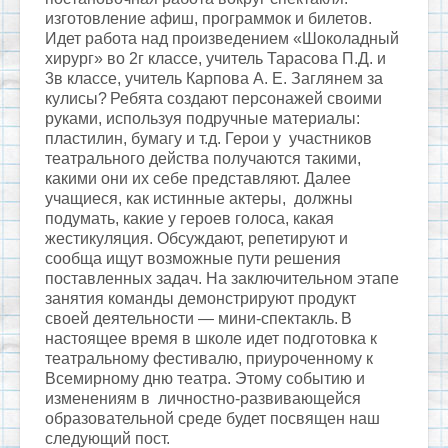
изготовление афиш, программок и билетов.
Идет работа над произведением «Шоколадный
хирург» во 2г классе, учитель Тарасова П.Д. и
3в классе, учитель Карпова А. Е. Заглянем за
кулисы?
Ребята создают персонажей своими
руками, используя подручные материалы:
пластилин, бумагу и т.д. Герои у участников
театрального действа получаются такими,
какими они их себе представляют. Далее
учащиеся, как истинные актеры, должны
подумать, какие у героев голоса, какая
жестикуляция. Обсуждают, репетируют и
сообща ищут возможные пути решения
поставленных задач. На заключительном этапе
занятия команды демонстрируют продукт
своей деятельности — мини-спектакль.
В
настоящее время в школе идет подготовка к
театральному фестивалю, приуроченному к
Всемирному дню театра. Этому событию и
изменениям в личностно-развивающейся
образовательной среде будет посвящен наш
следующий пост.