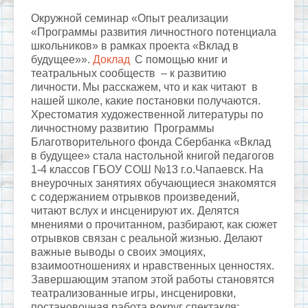
Окружной семинар «Опыт реализации
«Программы развития личностного потенциала
школьников» в рамках проекта «Вклад в
будущее»».
Доклад
С помощью книг и
театральных сообществ – к развитию
личности.
Мы расскажем, что и как читают в
нашей школе, какие постановки получаются.
Хрестоматия художественной литературы по
личностному развитию Программы
Благотворительного фонда Сбербанка «Вклад
в будущее» стала настольной книгой педагогов
1-4 классов ГБОУ СОШ №13 г.о.Чапаевск.
На
внеурочных занятиях обучающиеся знакомятся
с содержанием отрывков произведений,
читают вслух и инсценируют их. Делятся
мнениями о прочитанном, разбирают, как сюжет
отрывков связан с реальной жизнью. Делают
важные выводы о своих эмоциях,
взаимоотношениях и нравственных ценностях.
Завершающим этапом этой работы становятся
театрализованные игры, инсценировки,
постановочная работа вокруг спектакля: