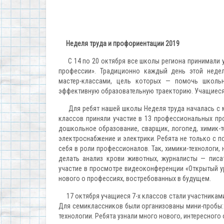
Неделя труда и профориентации 2019
С 14 по 20 октября все школы региона принимали уч
профессии». Традиционно каждый день этой недел
мастер-классами, цель которых — помочь школь
эффективную образовательную траекторию. Учащиеся 
Для ребят нашей школы Неделя труда началась с ме
классов приняли участие в 13 профессиональных про
дошкольное образование, сварщик, логопед, химик-те
электроснабжение и электрики. Ребята не только с 
себя в роли профессионалов. Так, химики-технологи,
делать анализ крови животных, журналисты — писа
участие в просмотре видеоконференции «Открытый ур
нового о профессиях, востребованных в будущем.
17 октября учащиеся 7-х классов стали участниками
Для семиклассников были организованы мини-пробы: 
технологии. Ребята узнали много нового, интересного 