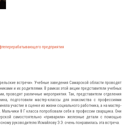
нефтеперерабатывающего предприятия
ельские встречи». Учебные заведения Самарской области проводят
никами и их родителями. В рамках этой акции представители учебных
и, проводят различные мероприятия. Так, представители отделения
нина, подготовили мастер-классы для знакомства с профессиями
иняла участие в сценке из жизни социального работника, а на мастер-
. Мальчики 8 Г класса попробовали себя в профессии сварщика. Они
терской самостоятельно «приварили» железные детали с помощью
ссному руководителю Исмайлову Э.Э. очень понравилась эта встреча.