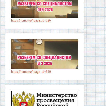
https://rcmo.ru/?page_id=326
https://rcmo.ru/?page_id=310