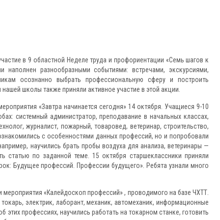
астие в 9 областной Неделе труда и профориентации «Семь шагов к
и наполнен разнообразными событиями: встречами, экскурсиями,
никам осознанно выбрать профессиональную сферу и построить
нашей школы также приняли активное участие в этой акции.
роприятия «Завтра начинается сегодня» 14 октября. Учащиеся 9-10
бах: системный администратор, преподавание в начальных классах,
хнолог, журналист, пожарный, товаровед, ветеринар, строительство,
познакомились с особенностями данных профессий, но и попробовали
 например, научились брать пробы воздуха для анализа, ветеринары —
ть статью по заданной теме. 15 октября старшеклассники приняли
ок: Будущее профессий. Профессии будущего». Ребята узнали много
 мероприятия «Калейдоскоп профессий» , проводимого на базе ЧХТТ.
токарь, электрик, лаборант, механик, автомеханик, информационные
об этих профессиях, научились работать на токарном станке, готовить