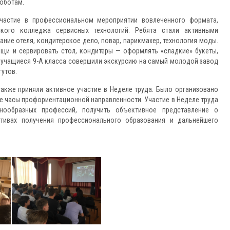
оботам.
стие в профессиональном мероприятии вовлеченного формата,
кого колледжа сервисных технологий. Ребята стали активными
ние отеля, кондитерское дело, повар, парикмахер, технология моды.
ощи и сервировать стол, кондитеры — оформлять «сладкие» букеты,
ь, учащиеся 9-А класса совершили экскурсию на самый молодой завод
гутов.
же приняли активное участие в Неделе труда. Было организовано
ые часы профориентационной направленности. Участие в Неделе труда
ообразных профессий, получить объективное представление о
ктивах получения профессионального образования и дальнейшего