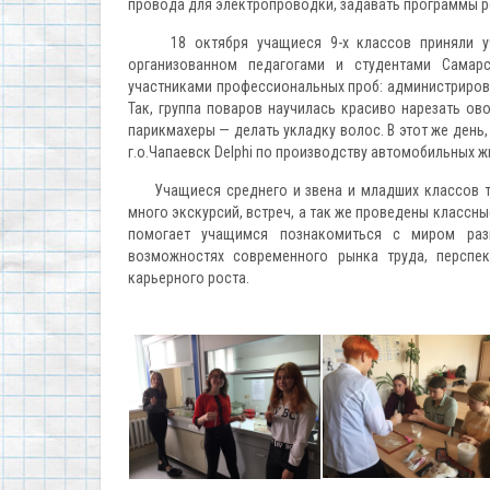
провода для электропроводки, задавать программы р
18 октября учащиеся 9-х классов приняли уча
организованном педагогами и студентами Самарс
участниками профессиональных проб: администрирова
Так, группа поваров научилась красиво нарезать ов
парикмахеры — делать укладку волос. В этот же ден
г.о.Чапаевск Delphi по производству автомобильных ж
Учащиеся среднего и звена и младших классов так
много экскурсий, встреч, а так же проведены классн
помогает учащимся познакомиться с миром разн
возможностях современного рынка труда, перспе
карьерного роста.