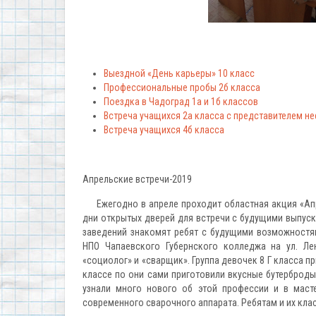
Выездной «День карьеры» 10 класс
Профессиональные пробы 2б класса
Поездка в Чадоград 1а и 1б классов
Встреча учащихся 2а класса с представителем 
Встреча учащихся 4б класса
Апрельские встречи-2019
Ежегодно в апреле проходит областная акция «Апр
дни открытых дверей для встречи с будущими выпуск
заведений знакомят ребят с будущими возможностям
НПО Чапаевского Губернского колледжа на ул. Ле
«социолог» и «сварщик». Группа девочек 8 Г класса пр
классе по они сами приготовили вкусные бутерброды
узнали много нового об этой профессии и в мас
современного сварочного аппарата. Ребятам и их кла