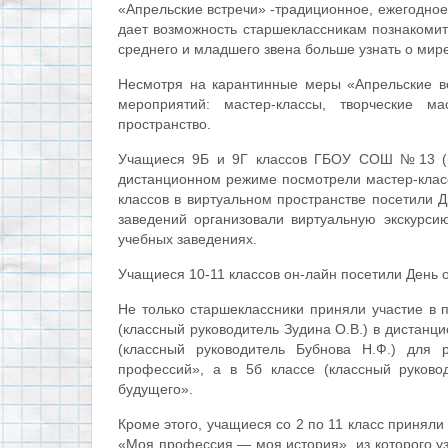
«Апрельские встречи» -традиционное, ежегодно
дает возможность старшеклассникам познакоми
среднего и младшего звена больше узнать о мир
Несмотря на карантинные меры «Апрельские в
мероприятий: мастер-классы, творческие м
пространство.
Учащиеся 9Б и 9Г классов ГБОУ СОШ №13 (кл
дистанционном режиме посмотрели мастер-клас
классов в виртуальном пространстве посетили 
заведений организовали виртуальную экскурси
учебных заведениях.
Учащиеся 10-11 классов он-лайн посетили День
Не только старшеклассники приняли участие в 
(классный руководитель Зудина О.В.) в дистанц
(классный руководитель Бубнова Н.Ф.) для 
профессий», а в 5б классе (классный руково
будущего».
Кроме этого, учащиеся со 2
по 11 класс приняли
«Моя профессия — моя история», из которого уз