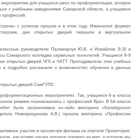
е мероприятие для учащихся школ по профориентации, которое
ться с учебными заведениями Самарской области, а учащимся
е профессий.
стречи» с успехом прошли и в этом году. Изменился формат
астерские, дни открытых дверей перешли в виртуальное
ассные руководители Паламарчук Ю.В. и Исмайлов Э.Э) в
сы Самарского колледжа сервисных технологий. Учащиеся 8-9
Дни открытых дверей ЧГК и ЧХТТ. Преподаватели этих учебных
ю и подробно рассказали о возможностях обучения в данных
 открытых дверей СамГУПС.
профориентационных мероприятиях. Так, учащиеся 6-а класса
ионном режиме познакомились с профессией Врач. В 5А классе
ребят была организована он-лайн викторина «Калейдоскоп
дитель Новокрещенова А.В.) прошла викторина «Профессии
 активное участие в просмотре фильма на портале Проектория:
нали, как подвиг наших предков повлиял на мир, в котором мы