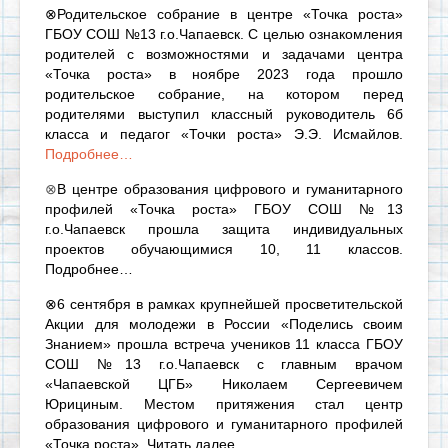
⊗Родительское собрание в центре «Точка роста»
ГБОУ СОШ №13 г.о.Чапаевск. С целью ознакомления
родителей с возможностями и задачами центра
«Точка роста» в ноябре 2023 года прошло
родительское собрание, на котором перед
родителями выступил классный руководитель 6б
класса и педагог «Точки роста» Э.Э. Исмайлов.
Подробнее…
⊗
В центре образования цифрового и гуманитарного
профилей «Точка роста» ГБОУ СОШ №13
г.о.Чапаевск прошла защита индивидуальных
проектов обучающимися 10, 11 классов.
Подробнее…
⊗6 сентября в рамках крупнейшей просветительской
Акции для молодежи в России «Поделись своим
Знанием» прошла встреча учеников 11 класса ГБОУ
СОШ №13 г.о.Чапаевск с главным врачом
«Чапаевской ЦГБ» Николаем Сергеевичем
Юрициным. Местом притяжения стал центр
образования цифрового и гуманитарного профилей
«Точка роста».
Читать далее…