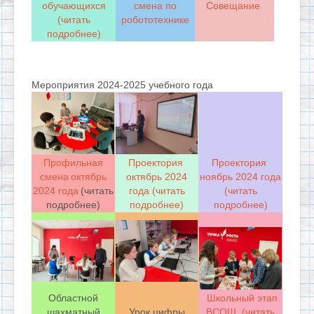
обучающихся
смена по
Совещание
(читать
робототехнике
подробнее)
Мероприятия 2024-2025 учебного года
Профильная
Проектория
Проектория
смена
октябрь
октябрь 2024
ноябрь 2024 года
2024 года
(читать
года
(читать
(читать
подробнее)
подробнее)
подробнее)
Областной
Школьный этап
шахматный
Урок цифры
ВСОШ (читать