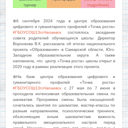
турнир
подробнее)
⊗
6 сентября 2024 года в
центре образования
цифрового и гуманитарного профилей «Точка роста»
#ГБОУСОШ13гоЧапаевск
состоялось заседание
совета родителей обучающихся школы. Директор
Воронкова В.К. рассказала об итогах национального
проекта «Образование» в Самарской области, Юго-
Западном образовательном округе. А также
напомнила, что центр «Точка роста» школы открыт в
2020 году в рамках реализации этого проекта.
⊗На базе центра образования цифрового и
гуманитарного профилей «Точка роста»
#ГБОУСОШ13гоЧапаевск
с 27 мая по 7 июня в
проходила интенсивная образовательная смена по
шахматам. Программа смены была насыщенной:
сочетались занятия по шахматам, мастер-классы по
разным направлениям, психологические тренинги,
объясняющие юным шахматистам важность
правильного эмоционального настроя перед