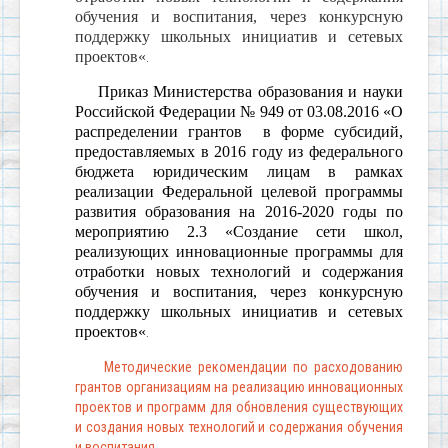
обучения
и
воспитания
,
через
конкурсную
поддержку
школьных
инициатив
и
сетевых
проектов
«
.
Приказ
Министерства
образования
и
науки
Российской
Федерации
№ 949
от
03.08.2016 «О
распределении
грантов
в
форме
субсидий
,
предоставляемых
в 2016
году
из
федерального
бюджета
юридическим
лицам
в
рамках
реализации
Федеральной
целевой
программы
развития
образования
на
2016-2020
годы
по
мероприятию
2.3 «
Создание
сети
школ
,
реализующих
инновационные
программы
для
отработки
новых
технологий
и
содержания
обучения
и
воспитания
,
через
конкурсную
поддержку
школьных
инициатив
и
сетевых
проектов
«
.
Методические рекомендации по расходованию
грантов организациям на реализацию инновационных
проектов и программ для обновления существующих
и создания новых технологий и содержания обучения
и воспитания
.