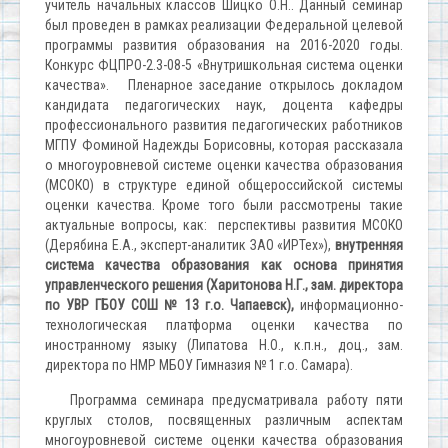
учитель начальных классов Шицко О.Н.. Данный семинар
был проведен в рамках реализации Федеральной целевой
программы развития образования на 2016-2020 годы.
Конкурс ФЦПРО-2.3-08-5 «Внутришкольная система оценки
качества». Пленарное заседание открылось докладом
кандидата педагогических наук, доцента кафедры
профессионального развития педагогических работников
МГПУ Фоминой Надежды Борисовны, которая рассказала
о многоуровневой системе оценки качества образования
(МСОКО) в структуре единой общероссийской системы
оценки качества. Кроме того были рассмотрены такие
актуальные вопросы, как: перспективы развития МСОКО
(Дерябина Е.А., эксперт-аналитик ЗАО «ИРТех»),
внутренняя
система качества образования как основа принятия
управленческого решения (Харитонова Н.Г., зам. директора
по УВР ГБОУ СОШ № 13 г.о. Чапаевск),
информационно-
технологическая платформа оценки качества по
иностранному языку (Липатова Н.О., к.п.н., доц., зам.
директора по НМР МБОУ Гимназия № 1 г.о. Самара).
Программа семинара предусматривала работу пяти
круглых столов, посвященных различным аспектам
многоуровневой системе оценки качества образования