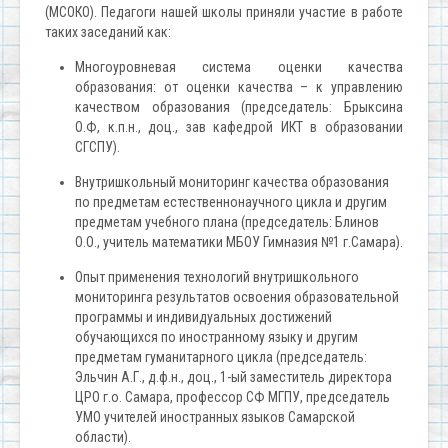
(МСОКО). Педагоги нашей школы приняли участие в работе
таких заседаний как:
Многоуровневая система оценки качества
образования: от оценки качества – к управлению
качеством образования (председатель: Брыксина
О.Ф, к.п.н., доц., зав кафедрой ИКТ в образовании
СГСПУ).
Внутришкольный мониторинг качества образования
по предметам естественнонаучного цикла и другим
предметам учебного плана (председатель: Блинов
О.О., учитель математики МБОУ Гимназия №1 г.Самара).
Опыт применения технологий внутришкольного
мониторинга результатов освоения образовательной
программы и индивидуальных достижений
обучающихся по иностранному языку и другим
предметам гуманитарного цикла (председатель:
Эльчин А.Г., д.ф.н., доц., 1-ый заместитель директора
ЦРО г.о. Самара, профессор СФ МГПУ, председатель
УМО учителей иностранных языков Самарской
области).