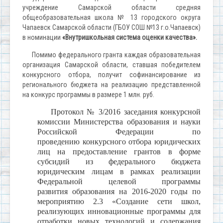
учреждение Самарской области средняя
общеобразовательная школа № 13 городского округа
Чапаевск Самарской области (ГБОУ СОШ №13 г.о.Чапаевск)
в номинации
«Внутришкольная система оценки качества».
Помимо федерального гранта каждая образовательная
организация Самарской области, ставшая победителем
конкурсного отбора, получит софинансирование из
регионального бюджета на реализацию представленной
на конкурс программы в размере 1 млн. руб.
Протокол № 3/2016
заседания
конкурсной
комиссии
Министерства
образования
и
науки
Российской
Федерации
по
проведению
конкурсного
отбора
юридических
лиц
на
предоставление
грантов
в
форме
субсидий
из
федерального
бюджета
юридическим
лицам
в
рамках
реализации
Федеральной
целевой
программы
развития
образования
на
2016-2020
годы
по
мероприятию
2.3 «
Создание
сети
школ
,
реализующих
инновационные
программы
для
отработки
новых
технологий
и
содержания