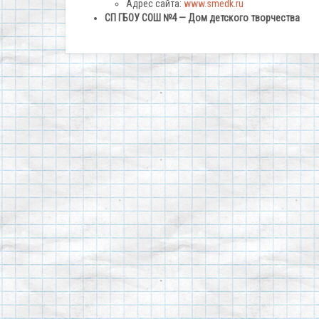
Адрес сайта:
www.smedk.ru
СП ГБОУ СОШ №4 — Дом детского творчества