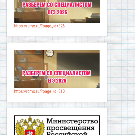
https://rcmo.ru/?page_id=326
https://rcmo.ru/?page_id=310