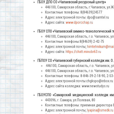
ГБОУ ДПО СО «Чапаевский ресурсный центр»
446100, Самарская область, г.Чапаевск, ул.
Контактные телефоны: 8(84639)24577
Адрес электронной почты: dpo@samtel.ru
Адрес сайта:
www.dporcchap.ru
ГБОУ СПО «Чапаевский химико-технологический т
446100, Самарская область, г.о. Чапаевск, 
Контактные телефоны:8(84639) 2-42-75
Адрес электронной почты
:
himtehnikum@mail
Адрес сайта:
https://chxtt.minobr63.ru
ГБПОУ СО «Чапаевский губернский колледж им. О
446100, Самарская область, г.о. Чапаевск, ул
446100, Самарская область, г.о. Чапаевск, ул
Контактные телефоны: 8-846-39-2-18-90, 2-53
Адрес электронной почты:chgkspo@inbox.ru
Адрес сайта колледжа: www.newstudys.ru
ГБОУСПО «Самарский медицинский колледж им.
443096, г. Самара, ул.Полевая, 80
Контактные телефоны: приемная директора 8 
Адрес электронной почты
:
lyapina@smedk.ru